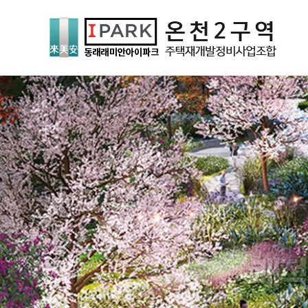
쾌적
인간과 