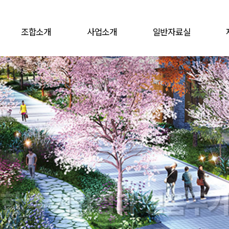
조합소개
사업소개
일반자료실
운영방침
조합정관
일반자료실
인사말
업무규정
이사회자료실
임원/대의원
추진일정
대의원자료실
약도
설계개요
총회자료실
협력사
월별자료세부현황
우리구역소개
서식 자료실
한 주거환경과 명품주
갤러리
자연이 하나되는 행복한 이야기